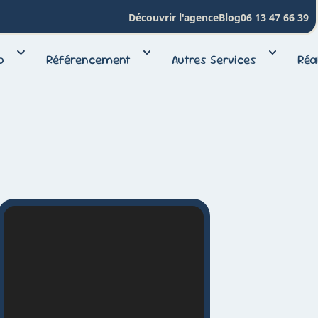
Découvrir l'agence
Blog
06 13 47 66 39
b
Référencement
Autres Services
Réa